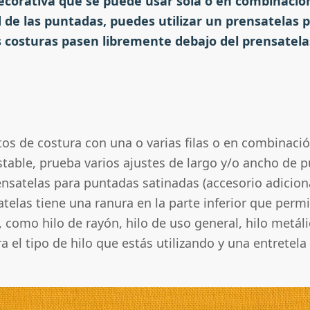
corativa que se puede usar sola o en combinació
d de las puntadas, puedes utilizar un prensatelas
s costuras pasen libremente debajo del prensatelas 
tos de costura con una o varias filas o en combinació
table, prueba varios ajustes de largo y/o ancho de p
ensatelas para puntadas satinadas (accesorio adicio
telas tiene una ranura en la parte inferior que perm
, como hilo de rayón, hilo de uso general, hilo metál
 el tipo de hilo que estás utilizando y una entretela p